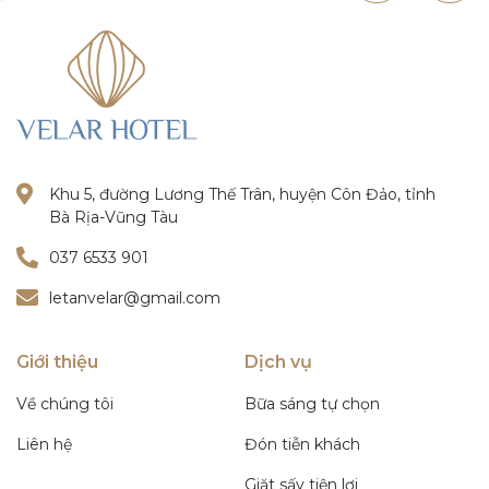
nghỉ thư giãn.
Khu 5, đường Lương Thế Trân, huyện Côn Đảo, tỉnh
Bà Rịa-Vũng Tàu
037 6533 901
letanvelar@gmail.com
Giới thiệu
Dịch vụ
Về chúng tôi
Bữa sáng tự chọn
Liên hệ
Đón tiễn khách
Giặt sấy tiện lợi