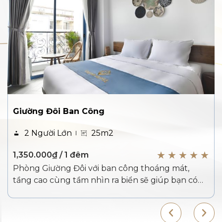
Giường Đôi Ban Công
2 Người Lớn
25m2
☆
☆
☆
☆
☆
1,350.000
₫
/ 1 đêm
Phòng Giường Đôi với ban công thoáng mát,
tầng cao cùng tầm nhìn ra biển sẽ giúp bạn có
một trải nghiệm tuyệt vời tại Velar Hotel. Tiện
nghi đầy đủ cùng phòng ốc phong cách trẻ
trung, sang trọng mang đến cho bạn một kỳ